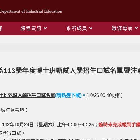
訊
課程資訊
系所成員
職涯導航
Blog
系113學年度博士班甄試入學招生口試名單暨注
博士班甄試入學招生口試名單
(請點選下載)。
(10/26 09:40更新)
生應注意事項：
：
112年10月28日（星期六）上午9：00~9：25
；
逾時未完成報到手
序進行口試。