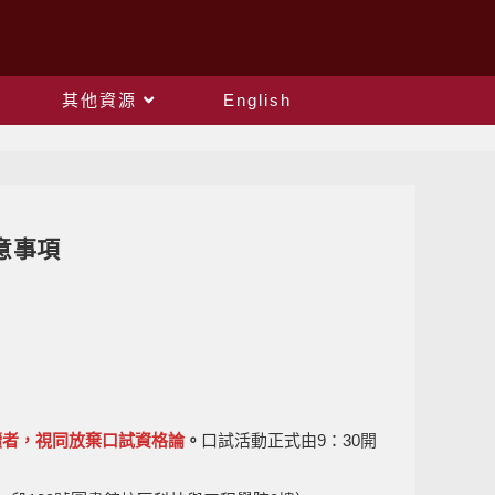
其他資源
English
意事項
續者，視同放棄口試資格論
。
口試活動正式由9：30開