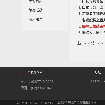
學術資訊
口試報到地點
口試報到手續
競賽活動
每位考生須經
徵才訊息
各項設備之借
每場口試結束
聯絡人：國立台灣
ie
202
工業教育學系
地址
電話：(02)7749-3388
106台
傳真：(02)2392-9449
Copyright © 2020-2026 NTNU. 本網站內容由工業教育學系維護 。