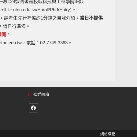
一段129號圖書館校區科技與工程學院3樓）
roll.itc.ntnu.edu.tw/Enroll/PhdrEntry)。
)，請考生先行準備約1分鐘之自我介紹。
當日不提供
，請自行準備。
離開
。
u.tw，電話：02-7749-3363。
社群網站
網站導覽