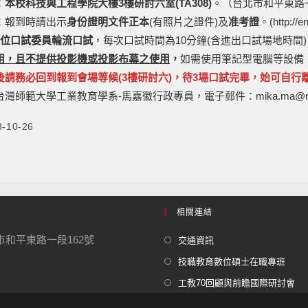
：
本校科技與工程學院大樓3樓研討六室(TA308)
。（台北市和平東路
：報到時請出示
身份證明文件正本
(有照片之證件)及
准考證
。(http://en
3位口試委員輪流口試
，每次口試時間為10分鐘(含進出口試場地時間
用，且不提供投影機或投影布幕之使用
，
如需使用筆記型電腦等設備
後請務必回到報到會場等候(3樓研討六)，待3場口試完畢，始可自行
師範大學工業教育學系-馬嘉徽行政專員，電子郵件：mika.ma@ntnu.ed
3-10-26
相關連結
北市和平東路一段162號
交通資訊
技職教育數位碩士在職專班
工教70回顧與前瞻國際研討會