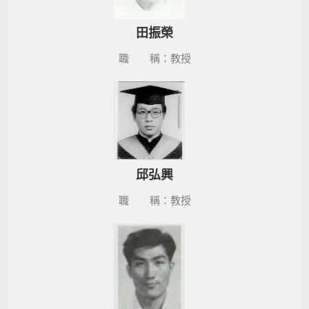
田振榮
職 稱：教授
邱弘興
職 稱：教授