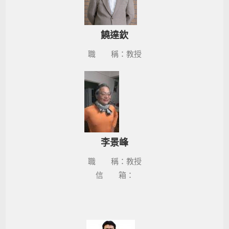
饒達欽
職 稱：教授
李景峰
職 稱：教授
信 箱：