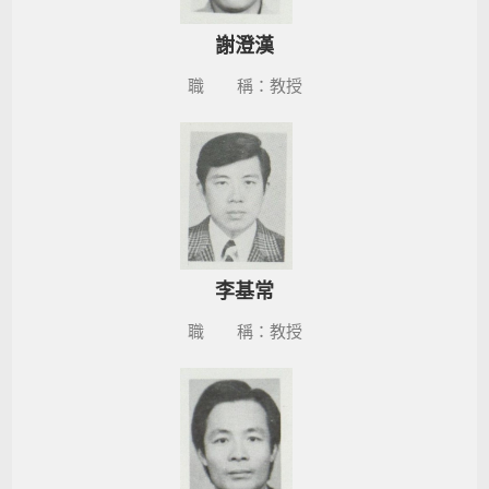
謝澄漢
職 稱：教授
李基常
職 稱：教授