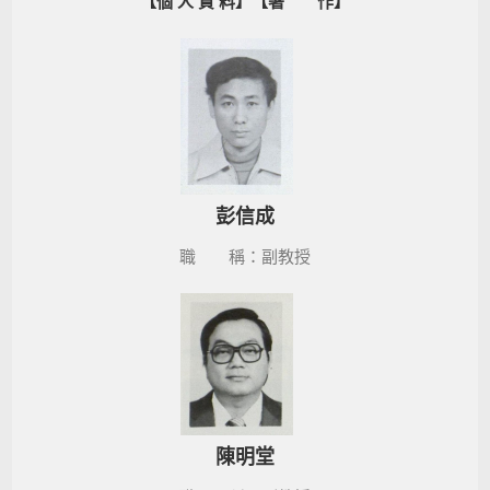
【個 人 資 料】
【著 作】
彭信成
職 稱：副教授
陳明堂