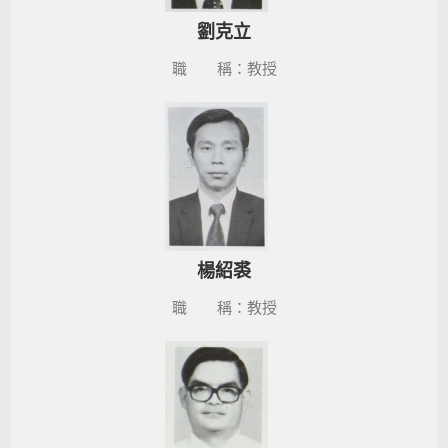
劉克立
職 稱：教授
楊紹裘
職 稱：教授