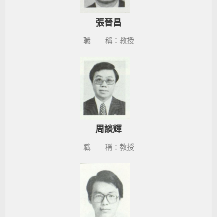
張晉昌
職 稱：教授
周談輝
職 稱：教授