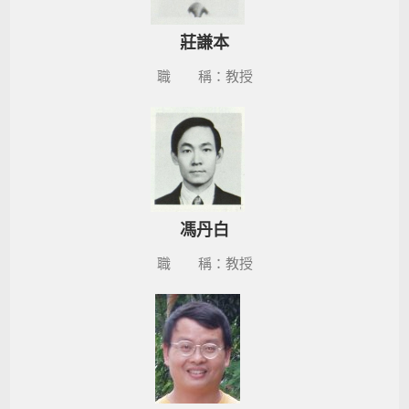
莊謙本
職 稱：教授
馮丹白
職 稱：教授