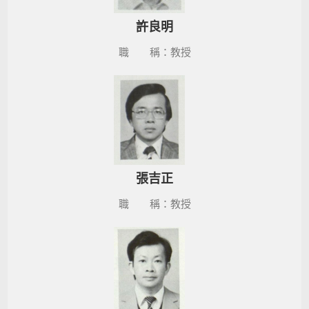
許良明
職 稱：教授
張吉正
職 稱：教授