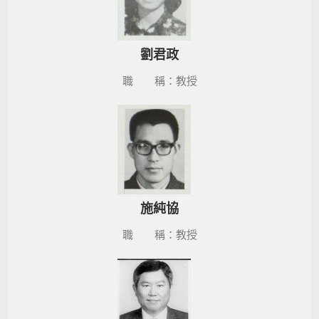
劉君政
職 稱：教授
施純協
職 稱：教授