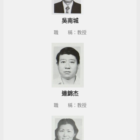
吳南城
職 稱：教授
連錦杰
職 稱：教授