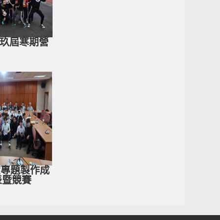
第拾玖屆寒期營
度專題製作成
表暨競賽