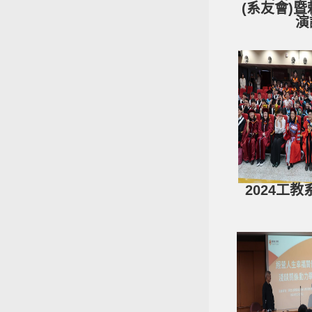
(系友會)
演
2024工