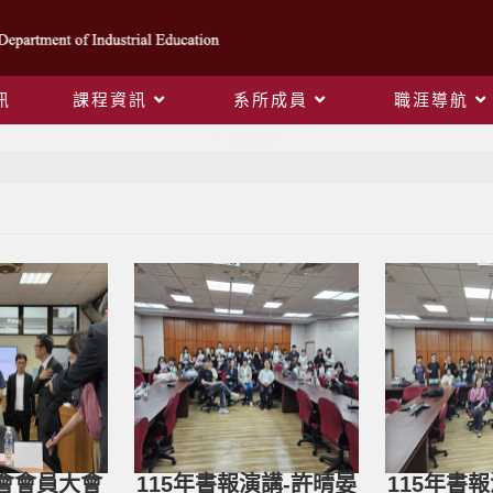
訊
課程資訊
系所成員
職涯導航
活動花絮
華會會員大會
115年書報演講-許晴晏
115年書