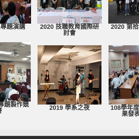
書報專題演講
2020 技職教育國際研
2020 
討會
度專題製作競
2019 學系之夜
108學年
賽
果發