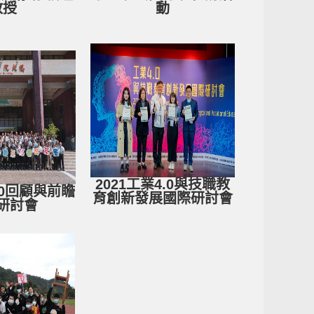
教授
動
2021工業4.0與技職教
70回顧與前瞻
育創新發展國際研討會
研討會