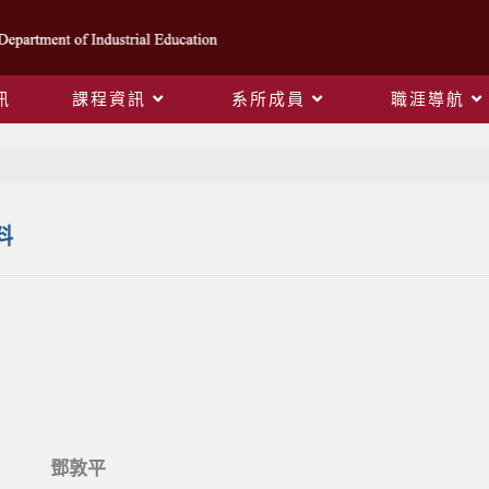
訊
課程資訊
系所成員
職涯導航
鄧敦平
料
鄧敦平