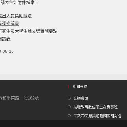
申請表件如附件檔案。
傑出人員獎勵辦法
員獎推薦書
研究生及大學生論文獎實施要點
申請表
3-05-15
相關連結
北市和平東路一段162號
交通資訊
技職教育數位碩士在職專班
工教70回顧與前瞻國際研討會