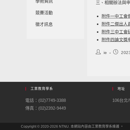
學術資訊
三、相關辦法與
競賽活動
附件一中工會
附件二傑出人
徵才訊息
附件三中工會
附件四論文獎
ie
202
工業教育學系
地址
電話：(02)7749-3388
106台
傳真：(02)2392-9449
Copyright © 2020-2026 NTNU. 本網站內容由工業教育學系維護 。