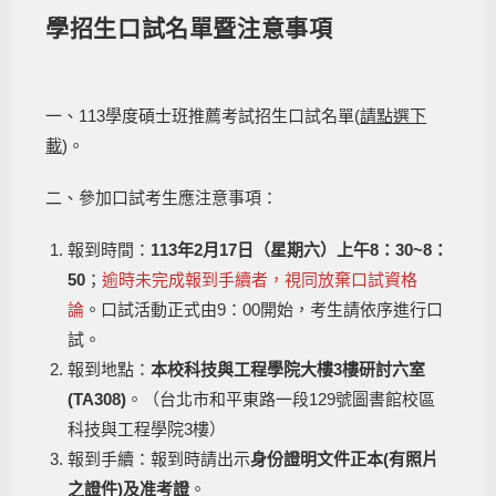
學招生口試名單暨注意事項
一、113學度碩士班推薦考試招生口試名單(
請點選下
載
)。
二、參加口試考生應注意事項：
報到時間：
113年2月17日（星期六）上午8：30~8：
50
；
逾時未完成報到手續者，視同放棄口試資格
論
。口試活動正式由9：00開始，考生請依序進行口
試。
報到地點：
本校科技與工程學院大樓3樓研討六室
(TA308)
。（台北市和平東路一段129號圖書館校區
科技與工程學院3樓）
報到手續：報到時請出示
身份證明文件正本(有照片
之證件)及准考證
。