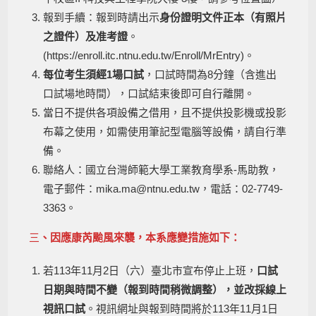
報到手續：報到時請出示
身份證明文件正本
（
有照片
之證件
）
及准考證
。
(https://enroll.itc.ntnu.edu.tw/Enroll/MrEntry)。
每位考生須經1場口試
，口試時間為8分鐘（含進出
口試場地時間），口試結束後即可自行離開。
當日不提供各項設備之借用，且不提供投影機或投影
布幕之使用，如需使用筆記型電腦等設備，請自行準
備。
聯絡人：國立台灣師範大學工業教育學系-馬助教，
電子郵件：mika.ma@ntnu.edu.tw，電話：02-7749-
3363。
三
、
因應康芮颱風來襲，本系應變措施如下：
若113年11月2日（六）臺北市宣布停止上班，
口試
日期與時間不變（報到時間稍微調整），並改採線上
視訊口試
。視訊網址與報到時間將於113年11月1日