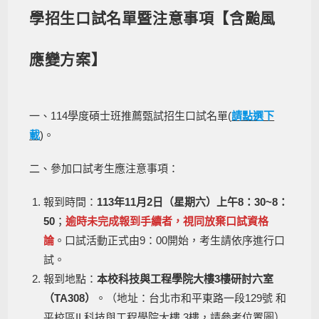
學招生口試名單暨注意事項【含颱風
應變方案】
一、114學度碩士班推薦甄試招生口試名單(
請點選下
載
)。
二、參加口試考生應注意事項：
報到時間：
113年11月2日（星期六）上午8：30~8：
50
；
逾時未完成報到手續者，視同放棄口試資格
論
。口試活動正式由9：00開始，考生請依序進行口
試。
報到地點：
本校科技與工程學院大樓3樓研討六室
（
TA308
）
。（地址：台北市和平東路一段129號 和
平校區II 科技與工程學院大樓 3樓，請參考位置圖）