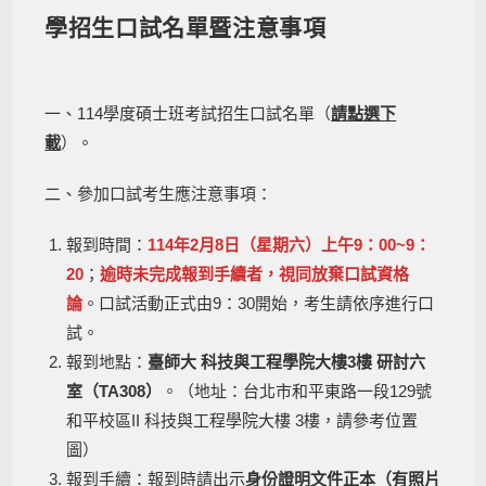
學招生口試名單暨注意事項
一、114學度碩士班考試招生口試名單（
請點選下
載
）。
二、參加口試考生應注意事項：
報到時間：
114年2月8日（星期六）上午9：00~9：
20
；
逾時未完成報到手續者，視同放棄口試資格
論
。口試活動正式由9：30開始，考生請依序進行口
試。
報到地點：
臺師大 科技與工程學院大樓3樓 研討六
室（TA308）
。（地址：台北市和平東路一段129號
和平校區II 科技與工程學院大樓 3樓，請參考位置
圖）
報到手續：報到時請出示
身份證明文件正本（有照片