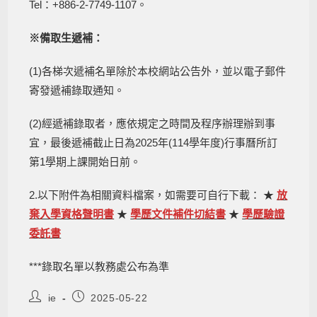
Tel：+886-2-7749-1107。
※備取生遞補：
(1)各梯次遞補名單除於本校網站公告外，並以電子郵件
寄發遞補錄取通知。
(2)經遞補錄取者，應依規定之時間及程序辦理辦到事
宜，最後遞補截止日為2025年(114學年度)行事曆所訂
第1學期上課開始日前。
2.以下附件為相關資料檔案，如需要可自行下載： ★
放
棄入學資格聲明書
★
學歷文件補件切結書
★
學歷驗證
委託書
***錄取名單以教務處公布為準
ie
2025-05-22