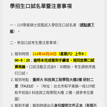
學招生口試名單暨注意事項
一、115學度碩士班甄試入學招生口試名單（
請點選下
載
）。
二、參加口試考生應注意事項：
報到時間：
114年10月25日
（星期六）上午9：
00~9：20
；
逾時未完成報到手續者，視同放棄口試
資格論
。口試活動正式由9：30開始，考生請依序進
行口試。
報到地點：
臺師大 科技與工程學院大樓2樓 研討二
室（TA212）
。（地址：台北市和平東路一段129號
和平校區II 科技與工程學院大樓 ２樓，請參考位置
圖）
報到手續：報到時請出示
身份證明文件正本（有照片