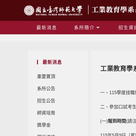
最新消息
系所簡介
招生資
最新消息
工業教育學
重要置頂
系所公告
一、115學度技
招生公告
二、參加口試考
師資培育
(一)
報到時間
(請
獎學金
115年5月9日（