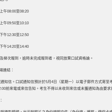
午08:00至08:20
午09:50至10:10
午12:30至12:50
午14:20至14:40
以及梯次報到，逾時未完成報到者，視同放棄口試資格論。
考場連結：
通知信。口試通知信預計於5月4日（星期一）以電子郵件方式寄至
2:00前來電或來信告知。考生不得以未收到來信或未獲通知為由要
：
電腦攝影鏡頭，出示附照片之身份證明文件（身分證、護照、健保卡