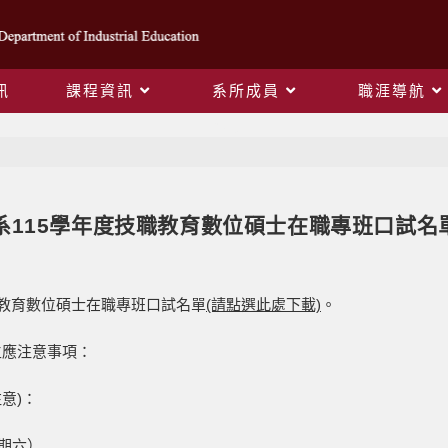
訊
課程資訊
系所成員
職涯導航
Blog
系115學年度技職教育數位碩士在職專班口試名
職教育數位碩士在職專班口試名單
(請點選此處下載)
。
生應注意事項：
注意)：
星期六）