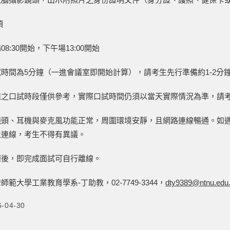
項
8:30開始，下午場13:00開始
時間為5分鐘（一進會議室即開始計算），請考生先行準備約1-2分
組之口試時段僅供參考，實際口試時間仍須以當天實際情況為準，請
鏡頭、耳機與麥克風功能正常，周圍環境安靜，且網路連線暢通。如
止連線，考生不得有異議。
廳後，即完成面試可自行離線。
範大學工業教育學系-丁助教，02-7749-3344，
dty9389@ntnu.edu
6-04-30