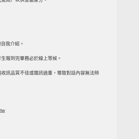
鐘自我介紹。
考生報到完畢務必於線上等候。
遇收訊品質不佳或雜訊過重，導致對話內容無法辨
.tw