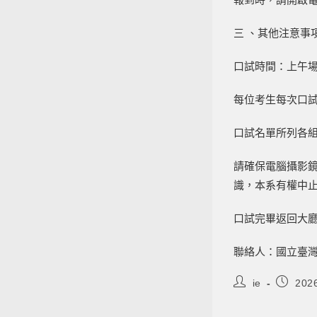
三 、其他注意事
口試時間：上午場0
每位考生每次口試
口試名單所列各
請確保電腦攝影
識，本系有權中
口試完畢返回大
聯絡人：國立臺灣師
ie
202