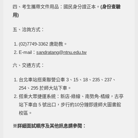
四、考生攜帶文件用品：國民身分證正本。
(身份查驗
用)
五、洽詢方式：
(02)7749-3362 唐助教。
E-mail：
sandratang@ntnu.edu.tw
六、交通方式：
台北車站搭乘聯營公車 3、15、18、235、237、
254、295 於師大站下車。
搭乘大眾捷運系統：新店-綠線、南勢角-橘線，古亭
站下車由 5 號出口，步行約10分鐘即達師大圖書館
校區。
※
詳細面試順序及其他訊息請參閱：