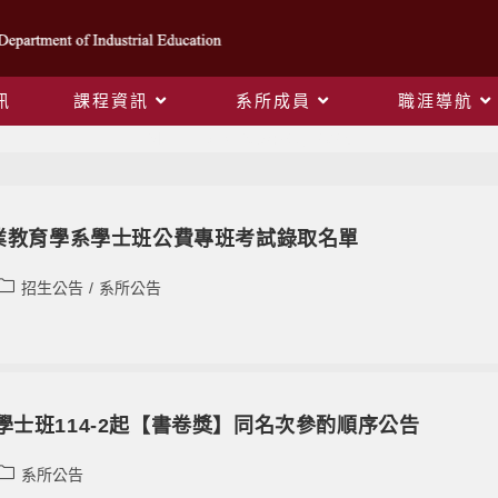
訊
課程資訊
系所成員
職涯導航
Monthly Archives: 6 月 2025
工業教育學系學士班公費專班考試錄取名單
招生公告
/
系所公告
學士班114-2起【書卷獎】同名次參酌順序公告
系所公告