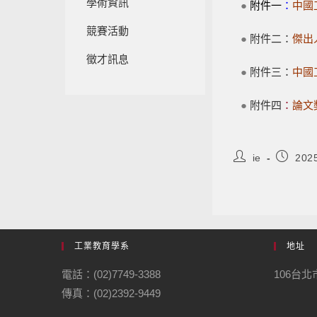
學術資訊
●
附件一
：
中國
競賽活動
●
附件二：
傑出
徵才訊息
●
附件三
：
中國
●
附件四
：
論文
ie
202
工業教育學系
地址
電話：(02)7749-3388
106台
傳真：(02)2392-9449