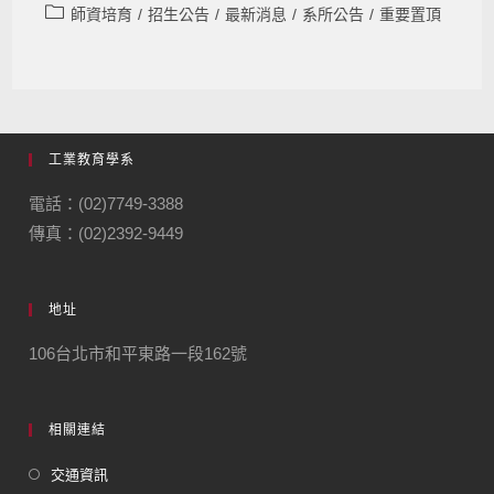
師資培育
/
招生公告
/
最新消息
/
系所公告
/
重要置頂
工業教育學系
電話：(02)7749-3388
傳真：(02)2392-9449
地址
106台北市和平東路一段162號
相關連結
交通資訊